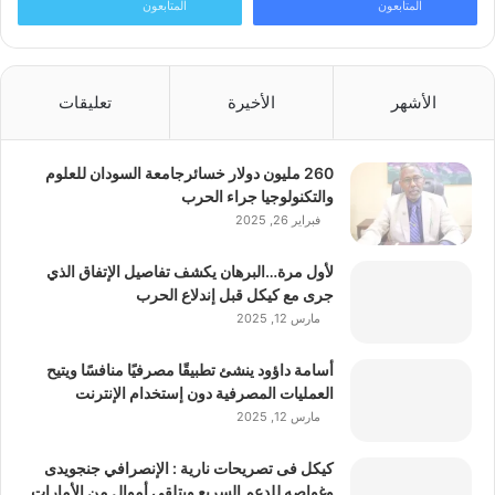
المتابعون
المتابعون
الأشهر
الأخيرة
تعليقات
260 مليون دولار خسائرجامعة السودان للعلوم
والتكنولوجيا جراء الحرب
فبراير 26, 2025
لأول مرة…البرهان يكشف تفاصيل الإتفاق الذي
جرى مع كيكل قبل إندلاع الحرب
مارس 12, 2025
أسامة داؤود ينشئ تطبيقًا مصرفيًا منافسًا ويتيح
العمليات المصرفية دون إستخدام الإنترنت
مارس 12, 2025
كيكل فى تصريحات نارية : الإنصرافي جنجويدى
وغواصه للدعم السريع ويتلقى أموال من الأمارات