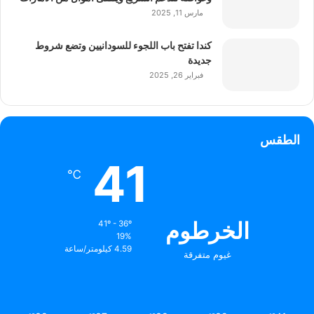
مارس 11, 2025
كندا تفتح باب اللجوء للسودانيين وتضع شروط
جديدة
فبراير 26, 2025
الطقس
41
℃
الخرطوم
41º - 36º
19%
4.59 كيلومتر/ساعة
غيوم متفرقة