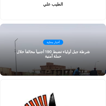
الطيب علي
موقع
الويب
أخبار محلية
شرطة جبل أولياء تضبط 190 أجنبياً مخالفاً خلال
حملة أمنية