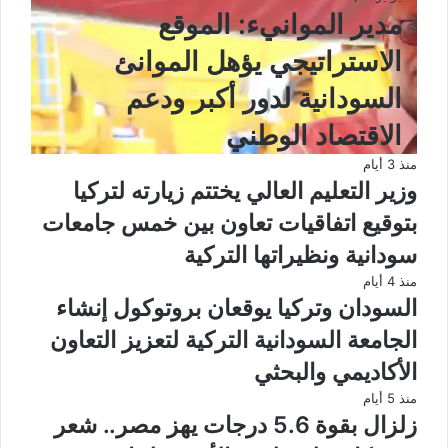
مدير الموانيء: الموقع
الاستراتيجي يؤهل الموانئ
السودانية لدور أكبر ودعم
الاقتصاد الوطني
منذ 3 أيام
وزير التعليم العالي يختتم زيارته لتركيا
بتوقيع اتفاقيات تعاون بين خمس جامعات
سودانية ونظيراتها التركية
منذ 4 أيام
السودان وتركيا يوقعان بروتوكول إنشاء
الجامعة السودانية التركية لتعزيز التعاون
الأكاديمي والبحثي
منذ 5 أيام
زلزال بقوة 5.6 درجات يهز مصر.. شعر