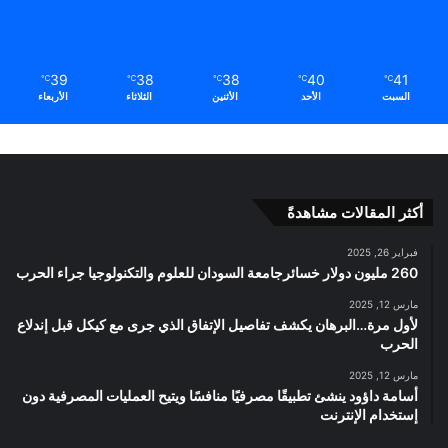
39
38
38
40
41
℃
℃
℃
℃
℃
السبت
الأحد
الأثنين
الثلاثاء
الأربعاء
أكثر المقالات مشاهدةً
فبراير 26, 2025
260 مليون دولار خسائرجامعة السودان للعلوم والتكنولوجيا جراء الحرب
مارس 12, 2025
لأول مرة…البرهان يكشف تفاصيل الإتفاق الذي جرى مع كيكل قبل إندلاع
الحرب
مارس 12, 2025
أسامة داؤود ينشئ تطبيقًا مصرفيًا منافسًا ويتيح العمليات المصرفية دون
إستخدام الإنترنت