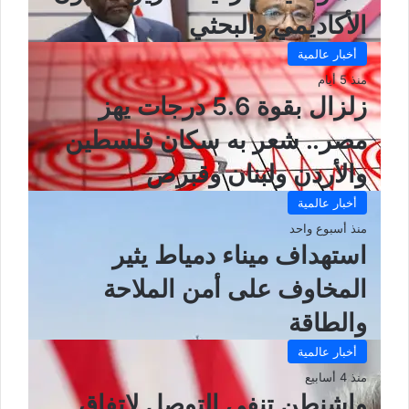
الأكاديمي والبحثي
أخبار عالمية
منذ 5 أيام
زلزال بقوة 5.6 درجات يهز
مصر.. شعر به سكان فلسطين
والأردن ولبنان وقبرص
أخبار عالمية
منذ أسبوع واحد
استهداف ميناء دمياط يثير
المخاوف على أمن الملاحة
والطاقة
أخبار عالمية
منذ 4 أسابيع
واشنطن تنفي التوصل لاتفاق