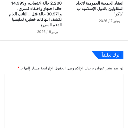
انعقاد الجمعية العمومية لاتحاد
2.200 حالة اغتصاب، و14.999
المقاولين بالدول الإسلامية ب
حالة احتجاز واختفاء قسري،
“باكو”
و30.971 حالة قتل… النائب العام
تكشف انتهاكات خطيرة لمليشيا
يونيو 17, 2026
الدعم السريع
يونيو 16, 2026
اترك تعليقاً
لن يتم نشر عنوان بريدك الإلكتروني.
الحقول الإلزامية مشار إليها بـ
*
ا
ل
ت
ع
ل
ي