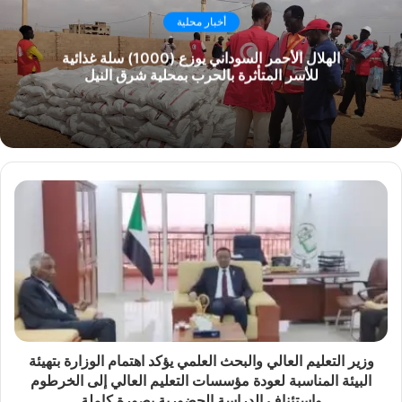
ل
أخبار محلية
و
الهلال الأحمر السوداني يوزع (1000) سلة غذائية
ي
للأسر المتأثرة بالحرب بمحلية شرق النيل
ب
وزير التعليم العالي والبحث العلمي يؤكد اهتمام الوزارة بتهيئة
البيئة المناسبة لعودة مؤسسات التعليم العالي إلى الخرطوم
واستئناف الدراسة الحضورية بصورة كاملة