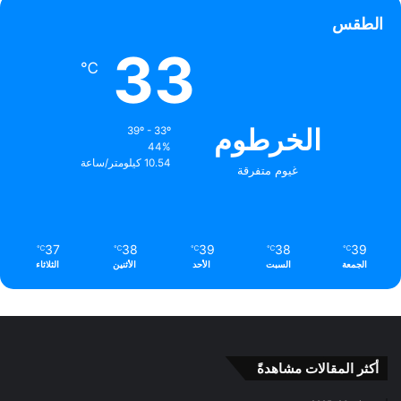
الطقس
33
℃
الخرطوم
39º - 33º
44%
10.54 كيلومتر/ساعة
غيوم متفرقة
37
38
39
38
39
℃
℃
℃
℃
℃
الجمعة
السبت
الأحد
الأثنين
الثلاثاء
أكثر المقالات مشاهدةً