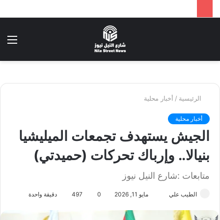
بحث
الق
عن
الرئيسية
/
أخبار محلية
أخبار محلية
الجيش يستهدف تجمعات الميليشيا
بنيالا.. وإرباك تحركات (حميدتي)
متابعات :شارع النيل نيوز
الطيب علي
أ
مايو 11, 2026
0
497
دقيقة واحدة
ر
س