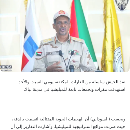
ل
ب
ر
ي
د
ا
إ
ل
ك
ت
ر
نفذ الجيش سلسلة من الغارات المكثفة، يومي السبت والأحد،
و
استهدفت مقرات وتجمعات تابعة للميليشيا في مدينة نيالا.
ن
ي
ا
وبحسب (السوداني) أن الهجمات الجوية المتتالية اتسمت بالدقة،
حيث ضربت مواقع استراتيجية للميليشيا. وأشارت التقارير إلى أن