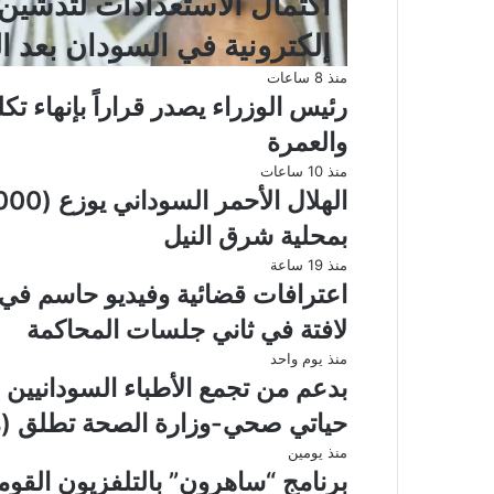
اكتمال الاستعدادات لتدشين
إلكترونية في السودان بعد 
منذ 8 ساعات
رئيس الوزراء يصدر قراراً بإنهاء ت
والعمرة
منذ 10 ساعات
بمحلية شرق النيل
منذ 19 ساعة
اعترافات قضائية وفيديو حاسم في
لافتة في ثاني جلسات المحاكمة
منذ يوم واحد
بدعم من تجمع الأطباء السودانيين 
حياتي صحي-وزارة الصحة تطلق (م
منذ يومين
برنامج “ساهرون” بالتلفزيون القو