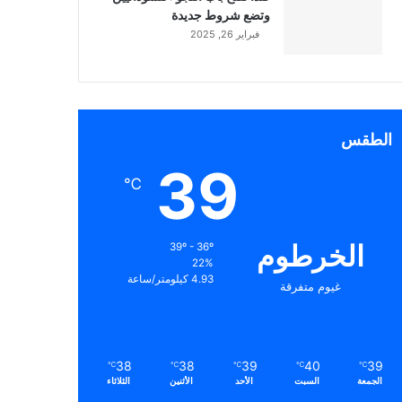
وتضع شروط جديدة
فبراير 26, 2025
الطقس
39
℃
الخرطوم
39º - 36º
22%
4.93 كيلومتر/ساعة
غيوم متفرقة
38
38
39
40
39
℃
℃
℃
℃
℃
الجمعة
السبت
الأحد
الأثنين
الثلاثاء