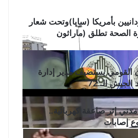
انيين بأمريكا (سابا)وتحت شعار
 الصحة تطلق (ماراثون
ن القومي يستضيف مدير إدارة
الجيش الـ 72
ني إثر صاعقة كهربائية..
ع إصابات