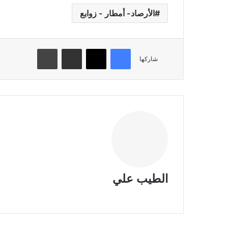
الأرصاد- أمطار - زوابع
فيسبوك
تويتر
مشاركة عبر البريد
طباعة
شاركها
الطيب علي
موقع
الويب