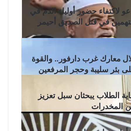
و لاكتفاء حضور أولياء الدم في
متهمين في قتل الصديق أحيمر
ال معارك غرب دارفور.. والقوة
ى بئر سليبة وحجر المرفعين
ة الطلاب يبحثان سبل تعزيز
من المخدرات