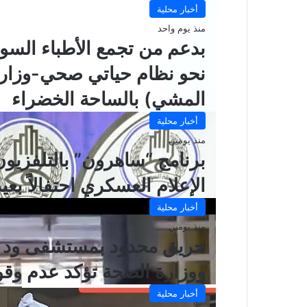
أخبار محلية
منذ يوم واحد
بدعم من تجمع الأطباء السود
نحو نظام حياتي صحي-وزارة
المشي) بالساحة الخضراء
أخبار محلية
منذ يومين
برنامج “ساهرون” بالتلفزيو
الإعلام العسكري احتفالاً بعيد 
أخبار محلية
منذ يومين
حريق محدود بمستشفى ود مد
ووزارة الصحة تؤكد عدم وقو
أخبار محلية