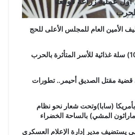
 أول عملية زراعة قوقعة
الحرب
كليف الأمين العام للمجلس الأعلى للحج
الهلال الأحمر السوداني يوزع (1000) سلة غذائية للأسر المتأثرة بالحرب
 قضية مقتل الصديق أحيمر.. تطورات
بأمريكا (سابا)وتحت شعار نحو نظام
اراثون المشي) بالساحة الخضراء
مي يستضيف مدير إدارة الإعلام العسكري