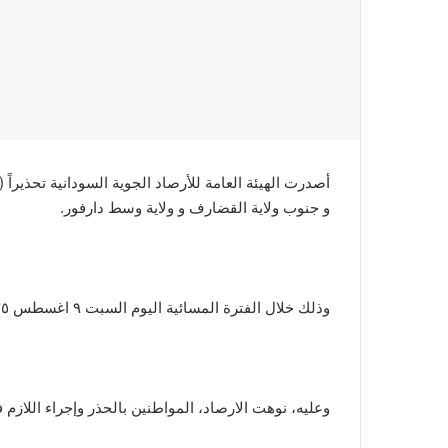
أصدرت الهيئة العامة للأرصاد الجوية السودانية تحذيرا
و جنوب ولاية القضارف و ولاية وسط دارفور.
وذلك خلال الفترة المسائية اليوم السبت ٩ اغسطس ٢٠٢٥ و حتي وقت متاخر من ليل نفس اليوم).
وعليه، نوهت الارصاد، المواطنين بالحذر وإجراء اللازم