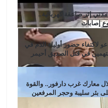
ني إثر صاعقة كهربائية..
ع إصابات
و لاكتفاء حضور أولياء الدم في
متهمين في قتل الصديق أحيمر
ال معارك غرب دارفور.. والقوة
ى بئر سليبة وحجر المرفعين