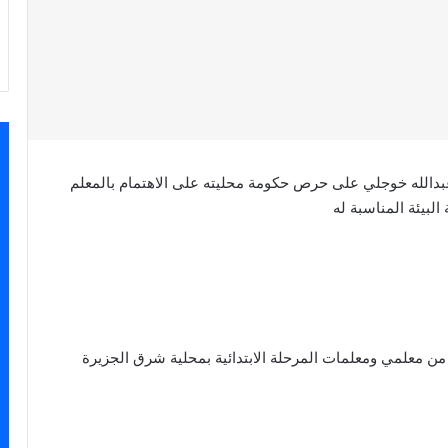
 عبدالله خوجلي على حرص حكومة محليته على الاهتمام بالمعلم
البيئة المناسبة له
اء ذلك لدى مخاطبته ختام ورشة تنفيذ ترقيات 2000 من معلمي ومعلمات المرحلة الابتدائية بمحلية شرق الجزيرة