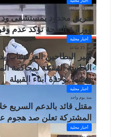
أخبار محلية
منذ 17 ساعة
حريق محدود بمستشفى ود مد
ووزارة الصحة تؤكد عدم وقو
أخبار محلية
منذ 23 ساعة
أمير البطاحين العركشاب يدع
الجلسة المقبلة لمحاكمة ال
ويشيد بوحدة أبناء القبيلة
أخبار محلية
منذ يوم واحد
مقتل قائد بالدعم السريع خل
المشتركة تعلن صد هجوم عل
أخبار محلية
منذ يومين