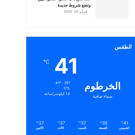
وتضع شروط جديدة
فبراير 26, 2025
الطقس
41
℃
الخرطوم
41º - 35º
17%
1.6 كيلومتر/ساعة
سماء صافية
37
37
37
39
41
℃
℃
℃
℃
℃
الخميس
الجمعة
السبت
الأحد
الأثنين