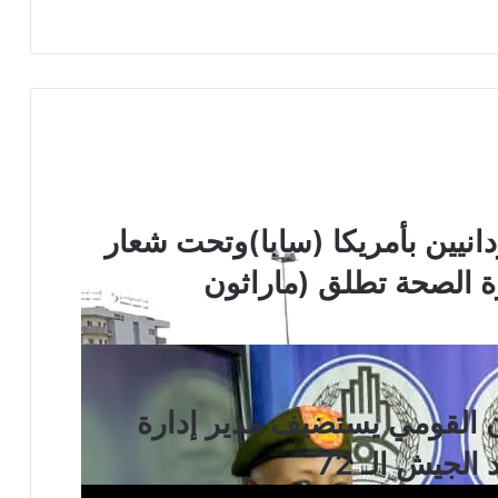
انيين بأمريكا (سابا)وتحت شعار
 الصحة تطلق (ماراثون
ن القومي يستضيف مدير إدارة
الجيش الـ 72