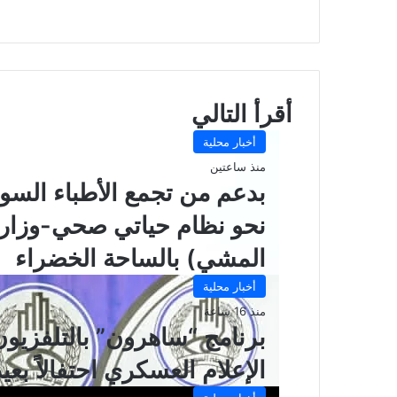
موقع
الويب
أقرأ التالي
أخبار محلية
منذ ساعتين
بدعم من تجمع الأطباء السود
نحو نظام حياتي صحي-وزارة
المشي) بالساحة الخضراء
أخبار محلية
منذ 16 ساعة
برنامج “ساهرون” بالتلفزيو
الإعلام العسكري احتفالاً بعيد 