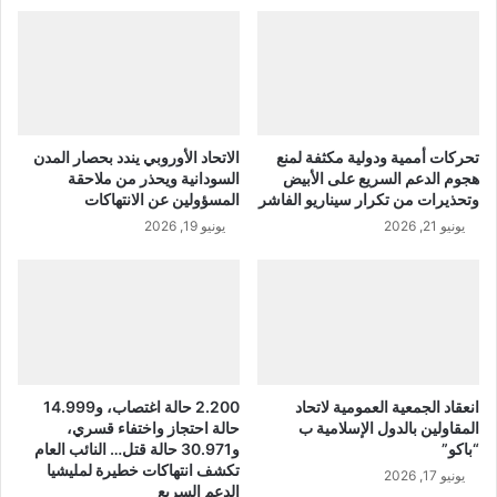
تحركات أممية ودولية مكثفة لمنع
الاتحاد الأوروبي يندد بحصار المدن
هجوم الدعم السريع على الأبيض
السودانية ويحذر من ملاحقة
وتحذيرات من تكرار سيناريو الفاشر
المسؤولين عن الانتهاكات
يونيو 21, 2026
يونيو 19, 2026
انعقاد الجمعية العمومية لاتحاد
2.200 حالة اغتصاب، و14.999
المقاولين بالدول الإسلامية ب
حالة احتجاز واختفاء قسري،
“باكو”
و30.971 حالة قتل… النائب العام
تكشف انتهاكات خطيرة لمليشيا
يونيو 17, 2026
الدعم السريع