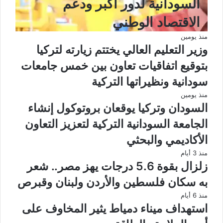
السودانية لدور أكبر ودعم
الاقتصاد الوطني
منذ يومين
وزير التعليم العالي يختتم زيارته لتركيا
بتوقيع اتفاقيات تعاون بين خمس جامعات
سودانية ونظيراتها التركية
منذ يومين
السودان وتركيا يوقعان بروتوكول إنشاء
الجامعة السودانية التركية لتعزيز التعاون
الأكاديمي والبحثي
منذ 3 أيام
زلزال بقوة 5.6 درجات يهز مصر.. شعر
به سكان فلسطين والأردن ولبنان وقبرص
منذ 6 أيام
استهداف ميناء دمياط يثير المخاوف على