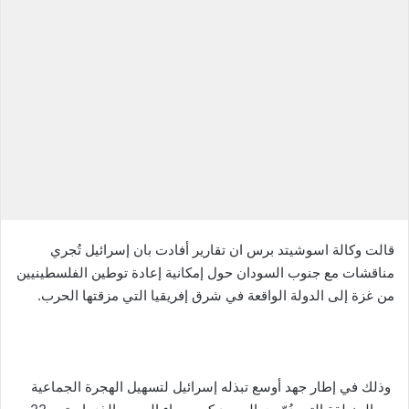
س
ل
ب
ر
ي
د
ا
إ
ل
ك
ت
ر
قالت وكالة اسوشيتد برس ان تقارير أفادت بان إسرائيل تُجري
و
مناقشات مع جنوب السودان حول إمكانية إعادة توطين الفلسطينيين
ن
من غزة إلى الدولة الواقعة في شرق إفريقيا التي مزقتها الحرب.
ي
ا
وذلك في إطار جهد أوسع تبذله إسرائيل لتسهيل الهجرة الجماعية