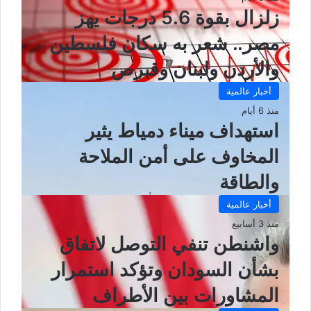
زلزال بقوة 5.6 درجات يهز
مصر.. شعر به سكان فلسطين
والأردن ولبنان وقبرص
أخبار عالمية
منذ 6 أيام
استهداف ميناء دمياط يثير
المخاوف على أمن الملاحة
والطاقة
أخبار عالمية
منذ 3 أسابيع
واشنطن تنفي التوصل لاتفاق
بشأن السودان وتؤكد استمرار
المشاورات بين الأطراف