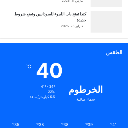
مارس 11, 2025
كندا تفتح باب اللجوء للسودانيين وتضع شروط
جديدة
فبراير 26, 2025
الطقس
40
℃
الخرطوم
41º - 34º
22%
5.5 كيلومتر/ساعة
سماء صافية
35
38
38
39
41
℃
℃
℃
℃
℃